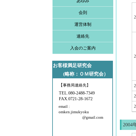
あゆみ
会則
運営体制
連絡先
入会のご案内
お客様満足研究会
(略称：ＯＭ研究会）
【
事務局連絡先】
TEL.080-2488-7349
FAX.0721-28-1672
email :
omken.jimukyoku
@gmail.com
2004