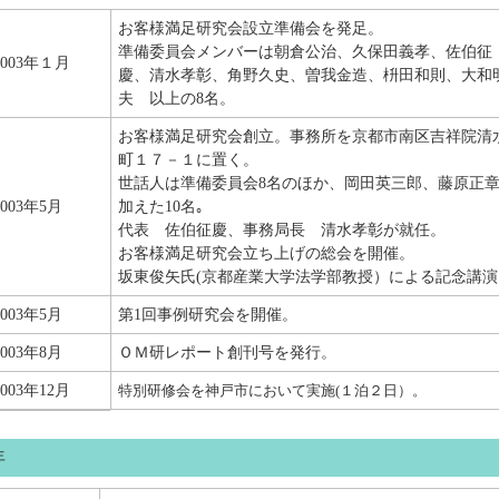
お客様満足研究会設立準備会を発足。
準備委員会メンバーは朝倉公治、久保田義孝、佐伯征
2003年１月
慶、清水孝彰、角野久史、曽我金造、枡田和則、大和
夫 以上の8名。
お客様満足研究会創立。事務所を京都市南区吉祥院清
町１７－１に置く。
世話人は準備委員会8名のほか、岡田英三郎、藤原正
2003年5月
加えた10名｡
代表 佐伯征慶、事務局長 清水孝彰が就任。
お客様満足研究会立ち上げの総会を開催。
坂東俊矢氏(京都産業大学法学部教授）による記念講演
2003年5月
第1回事例研究会を開催。
2003年8月
ＯＭ研レポート創刊号を発行。
2003年12月
特別研修会を神戸市において実施(１泊２日）。
年