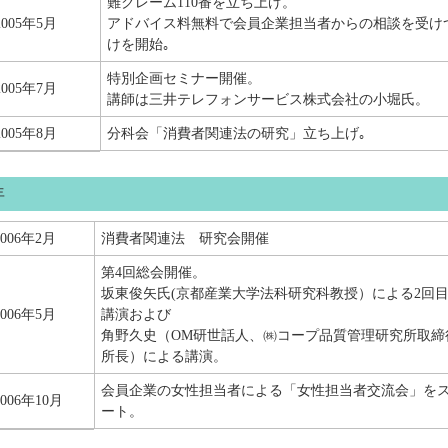
難クレーム110番を立ち上げ。
2005年5月
アドバイス料無料で会員企業担当者からの相談を受け
けを開始｡
特別企画セミナー開催。
2005年7月
講師は三井テレフォンサービス株式会社の小堀氏。
2005年8月
分科会「消費者関連法の研究」立ち上げ｡
年
2006年2月
消費者関連法 研究会開催
第4回総会開催。
坂東俊矢氏(京都産業大学法科研究科教授）による2回
2006年5月
講演および
角野久史（OM研世話人、㈱コープ品質管理研究所取締
所長）による講演。
会員企業の女性担当者による「女性担当者交流会」を
2006年10月
ート。