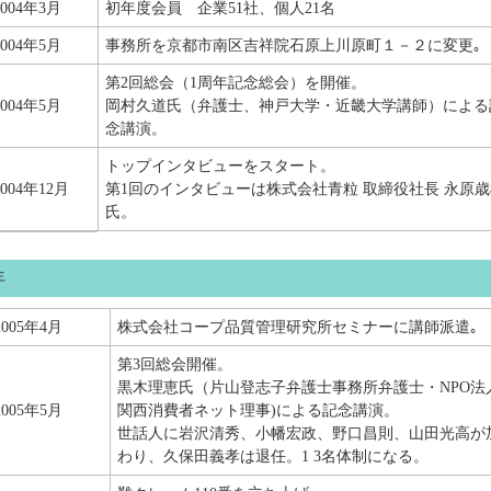
2004年3月
初年度会員 企業51社、個人21名
2004年5月
事務所を京都市南区吉祥院石原上川原町１－２に変更｡
第2回総会（1周年記念総会）を開催。
2004年5月
岡村久道氏（弁護士、神戸大学・近畿大学講師）による
念講演。
トップインタビューをスタート。
2004年12月
第1回のインタビューは株式会社青粒 取締役社長 永原歳
氏。
年
2005年4月
株式会社コープ品質管理研究所セミナーに講師派遣｡
第3回総会開催。
黒木理恵氏（片山登志子弁護士事務所弁護士・NPO法
2005年5月
関西消費者ネット理事)による記念講演。
世話人に岩沢清秀、小幡宏政、野口昌則、山田光高が
わり、久保田義孝は退任。1 3名体制になる。