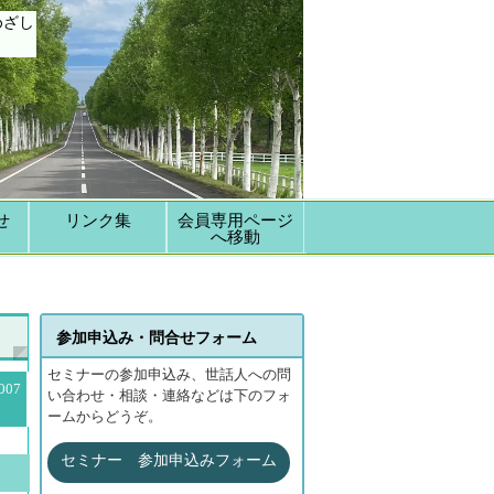
めざし
せ
リンク集
会員専用ページ
へ移動
参加申込み・問合せフォーム
セミナーの参加申込み、世話人への問
07
い合わせ・相談・連絡などは下のフォ
ームからどうぞ。
セミナー 参加申込みフォーム