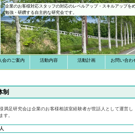
企業のお客様対応スタッフの対応のレベルアップ・スキルアップを
勉強・研鑽する自主的な研究会です。
入会のご案内
活動内容
活動計画
お問い合わ
体制
様満足研究会は企業のお客様相談室経験者が世話人として運営し
ます。
話人