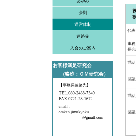
あゆみ
会則
運営体制
代表
連絡先
事務
入会のご案内
長会
世話
お客様満足研究会
(略称：ＯＭ研究会）
世話
【
事務局連絡先】
TEL.080-2488-7349
世話
FAX.0721-28-1672
email :
omken.jimukyoku
世話
@gmail.com