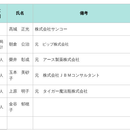
役
氏名
備考
割
髙城 正光
株式会社サンコー
局
朝倉 公治
元 ピップ株式会社
計
人
榮井 彰成
元 アース製薬株式会社
玉本 美砂
人
元 株式会社ＪＢＭコンサルタント
子
人
上原 明子
元 タイガー魔法瓶株式会社
金谷 郁穂
人
子